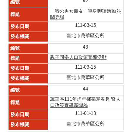
42
「我の男女朋友」單身聯誼活動熱
鬧登場
111-03-15
臺北市萬華區公所
43
親子同樂人口政策宣導活動
111-03-15
臺北市萬華區公所
44
萬華區111年虎年揮毫迎春趣 暨人
口政策宣導新聞稿
111-01-13
臺北市萬華區公所