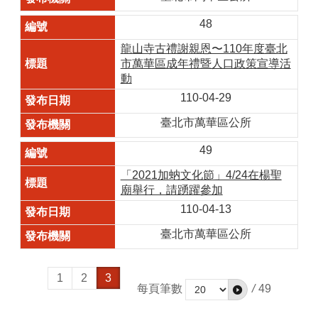
48
龍山寺古禮謝親恩〜110年度臺北
市萬華區成年禮暨人口政策宣導活
動
110-04-29
臺北市萬華區公所
49
「2021加蚋文化節」4/24在楊聖
廟舉行，請踴躍參加
110-04-13
臺北市萬華區公所
1
2
3
每頁筆數
/
49