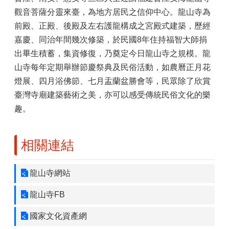
觀音菩薩分靈來臺，為地方居民之信仰中心。龍山寺為
前殿、正殿、後殿及左右護龍構成之宮殿式建築，歷經
嘉慶、同治年間幾次修築，於民國8年住持福智大師捐
出畢生積蓄，集資修復，乃奠定今日龍山寺之規模。龍
山寺每年定期舉辦節慶祭典及民俗活動，如農曆正月花
燈展、四月浴佛節、七月盂蘭盆勝會等，民眾除了欣賞
臺灣寺廟建築藝術之美，亦可以感受傳統民俗文化的樂
趣。
相關連結
龍山寺網站
龍山寺FB
國家文化資產網