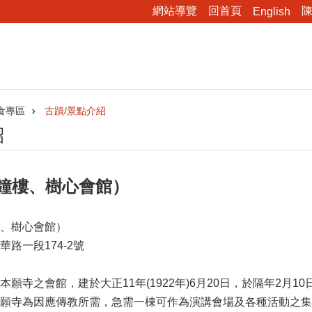
網站導覽
回首頁
English
食專區
古蹟/景點介紹
紹
（鐘樓、樹心會館）
、樹心會館）
路一段174-2號
願寺之會館，建於大正11年(1922年)6月20日，於隔年2
願寺為因應傳教所需，急需一棟可作為演講會場及各種活動之集