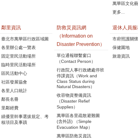
萬華區文化
更多...
鄰里資訊
防救災資訊網
退休人員服
（Information on
臺北市萬華區行政區域圖
市府照護關
Disaster Prevention）
各里辦公處一覽表
保健園地
單位通報聯繫窗口
固定里民活動場所
旅遊資訊
（Contact Person）
臨時里民活動場所
行政院人事行政總處停班
區民活動中心
停課資訊（Work and
Class Status during
社區發展協會
Natural Disasters）
各里人口統計
收容物資整備資訊
鄰長名冊
（Disaster Refief
Supplies）
里鄰經費
萬華區各里疏散避難圖
績優里幹事選拔規定、考
(含外語) （Simple
核項目及事蹟
Evacuation Map）
萬華區防救災資訊