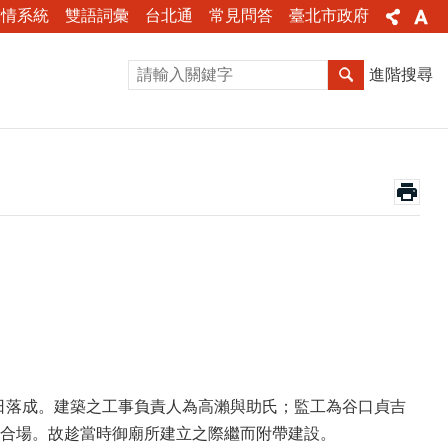
陳情系統
雙語詞彙
台北通
常見問答
臺北市政府
進階搜尋
月10日落成。建築之工事負責人為高瀨與助氏；監工為谷口貞吉
合場。故趁當時御廟所建立之際繼而附帶建設。