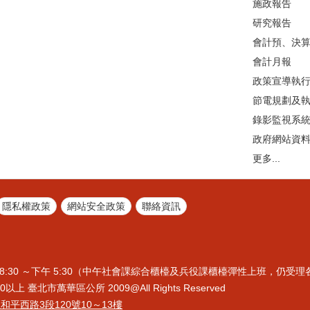
施政報告
研究報告
會計預、決
會計月報
政策宣導執
節電規劃及
錄影監視系
政府網站資
更多...
隱私權政策
網站安全政策
聯絡資訊
8:30 ～下午 5:30（中午社會課綜合櫃檯及兵役課櫃檯彈性上班，仍受
上 臺北市萬華區公所 2009@All Rights Reserved
區和平西路3段120號10～13樓