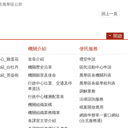
市萬華區公所
回上一頁
開啟
機關介紹
便民服務
心_雞蛋花
首長介紹
禮堂申請
紹_白牡丹
機關歷史沿革
區民活動中心申請
紹_菩提樹
機關願景及使命
萬華區各機關列表
行政中心位置、交通及停
萬華區各級學校列表
車資訊
調解業務
行政中心樓層配置表
法律諮詢服務
機關組織架構
檔案開放應用
機關組織業務職掌
網路申辦單一窗口網站
各課室主管介紹
(台北服務通)