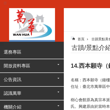
:::
跳到主要內容區塊
:::
首頁
古蹟景點美
:::
古蹟/景點介
選務專區
14.西本願寺
開放資料專區
公告資訊
名稱：西本願寺（鐘樓
住址：臺北市萬華區中華
認識萬華
樹心會館原為真宗本派本
氏。興建原由於當時本
機關介紹