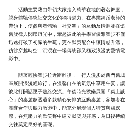
活動主要藉由帶領大家走入萬華在地的著名舞廳，
親身體驗傳統社交文化的獨特魅力。在專業舞蹈老師的
帶領下，使參與者體驗「社交舞」的互動及情調並在懷
舊旋律與閃爍燈光中，牽起彼此的手學習優雅舞步不僅
迅速打破了初識的生疏，更在默契配合中讓情感升溫，
彷彿穿越時空，沉浸在一場傳統卻又極致浪漫的愛情電
影中。
隨著輕快舞步拉近距離後，一行人漫步於西門舊城
區展開浪漫輕旅行，在溫馨自在的氣氛中享用午宴，讓
彼此打開話匣子熱絡交流。午後時光歡樂展開「桌上談
心」的桌遊趣透過多款精心安排的互動桌遊，參加者在
團隊合作與腦力激盪中，能充分展現個人特質與幽默
感，在無壓力的歡笑聲中建立默契與好感，為日後持續
交往奠定良好的基礎。