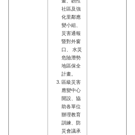
畫、韌性
社區及強
化里鄰應
變小組、
災害通報
暨對外窗
口、 水災
危險潛勢
地區保全
計畫。
區級災害
應變中心
開設、協
助各單位
辦理教育
訓練、防
災會議承