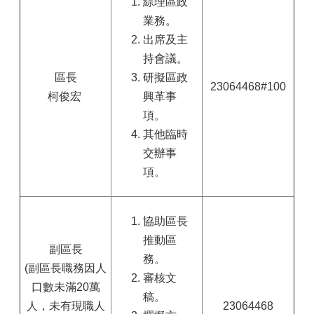
綜理區政
業務。
出席及主
持會議。
區長
研擬區政
23064468#100
柯俊宏
興革事
項。
其他臨時
交辦事
項。
協助區長
推動區
副區長
務。
(副區長職務因人
審核文
口數未滿20萬
稿。
人，未有現職人
23064468