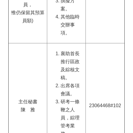
撰擬方
員，
案。
惟仍保留其預算
其他臨時
員額)
交辦事
項。
襄助首長
推行區政
及綜核文
稿。
出席各項
會議。
主任秘書
研考一條
23064468#102
陳 雅
鞭之人
員，綜理
管考業