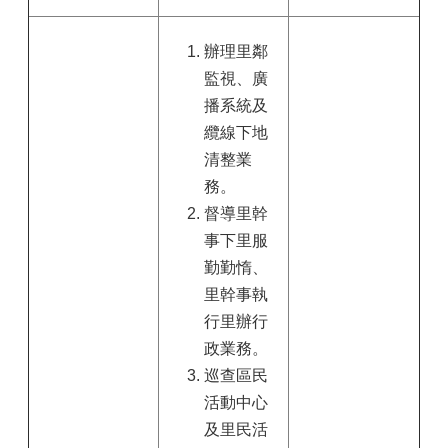
辦理里鄰
監視、廣
播系統及
纜線下地
清整業
務。
督導里幹
事下里服
勤勤惰、
里幹事執
行里辦行
政業務。
巡查區民
活動中心
及里民活