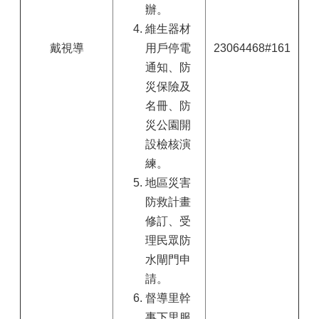
辦。
維生器材
戴視導
用戶停電
23064468#161
通知、防
災保險及
名冊、防
災公園開
設檢核演
練。
地區災害
防救計畫
修訂、受
理民眾防
水閘門申
請。
督導里幹
事下里服