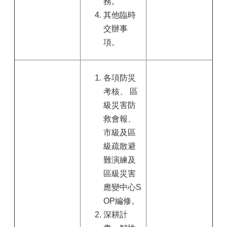
務。
其他臨時
交辦事
項。
各項防災
考核、 區
級災害防
救會報、
市級及區
級疏散避
難演練及
區級災害
應變中心S
OP編修。
深耕計