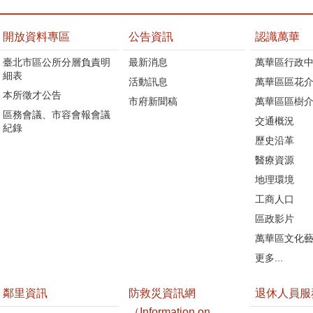
開放資料專區
公告資訊
認識萬華
臺北市區公所分層負責明
最新消息
萬華區行政中
細表
活動訊息
萬華區區花介
本所徵才公告
市府新聞稿
萬華區區樹介
區務會議、市容會報會議
交通概況
紀錄
歷史沿革
醫療資源
地理環境
工商人口
區政影片
萬華區文化
更多...
鄰里資訊
防救災資訊網
退休人員服
（Information on