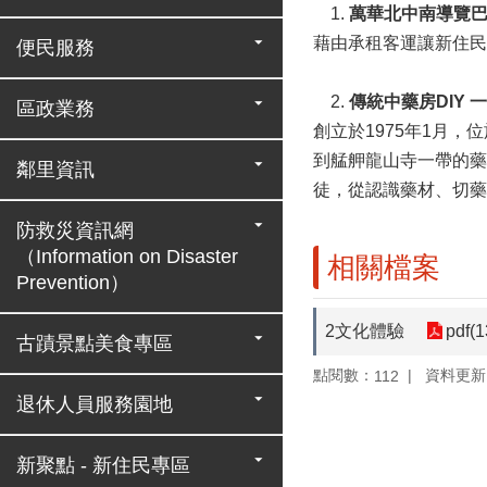
1.
萬華北中南導覽
藉由承租客運讓新住民
便民服務
2.
傳統中藥房DIY
區政業務
創立於1975年1月
到艋舺龍山寺一帶的藥
鄰里資訊
徒，從認識藥材、切藥
防救災資訊網
（Information on Disaster
相關檔案
Prevention）
2文化體驗
pdf(
古蹟景點美食專區
點閱數：
資料更新：1
112
退休人員服務園地
新聚點 - 新住民專區