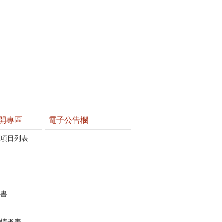
開專區
電子公告欄
開項目列表
畫
算書
行情形表