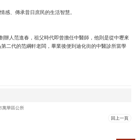
情感、傳承昔日庶民的生活智慧。
故創辦人范進春，祖父時代即曾擔任中醫師，他則是從中壢來
為第二代的范綱軒老闆，畢業後便到迪化街的中醫診所當學
市萬華區公所
回上一頁