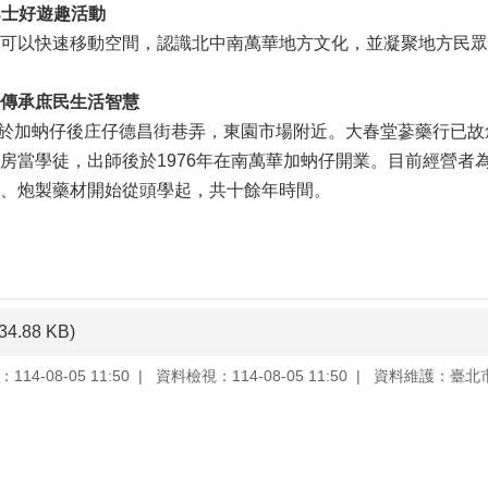
巴士好遊趣活動
可以快速移動空間，認識北中南萬華地方文化，並凝聚地方民眾
 一傳承庶民生活智慧
，位於加蚋仔後庄仔德昌街巷弄，東園市場附近。大春堂蔘藥行已
房當學徒，出師後於1976年在南萬華加蚋仔開業。目前經營者
、炮製藥材開始從頭學起，共十餘年時間。
134.88 KB)
14-08-05 11:50
資料檢視：114-08-05 11:50
資料維護：臺北