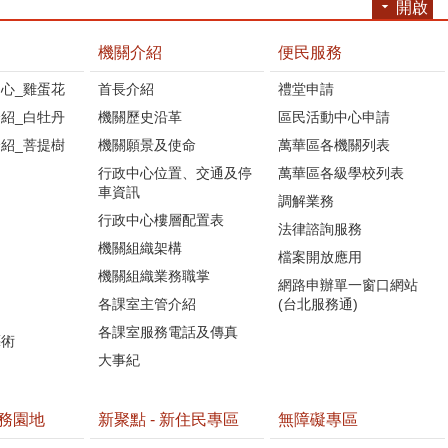
開啟
機關介紹
便民服務
心_雞蛋花
首長介紹
禮堂申請
紹_白牡丹
機關歷史沿革
區民活動中心申請
紹_菩提樹
機關願景及使命
萬華區各機關列表
行政中心位置、交通及停
萬華區各級學校列表
車資訊
調解業務
行政中心樓層配置表
法律諮詢服務
機關組織架構
檔案開放應用
機關組織業務職掌
網路申辦單一窗口網站
各課室主管介紹
(台北服務通)
各課室服務電話及傳真
藝術
大事紀
務園地
新聚點 - 新住民專區
無障礙專區