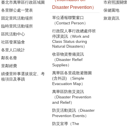
臺北市萬華區行政區域圖
市府照護關
Disaster Prevention）
各里辦公處一覽表
保健園地
單位通報聯繫窗口
固定里民活動場所
旅遊資訊
（Contact Person）
臨時里民活動場所
行政院人事行政總處停班
區民活動中心
停課資訊（Work and
Class Status during
社區發展協會
Natural Disasters）
各里人口統計
收容物資整備資訊
鄰長名冊
（Disaster Refief
Supplies）
里鄰經費
萬華區各里疏散避難圖
績優里幹事選拔規定、考
(含外語) （Simple
核項目及事蹟
Evacuation Map）
萬華區防救災資訊
（Disaster Prevention
and Relief）
防災活動資訊（Disaster
Prevention Events）
防災宣導（The