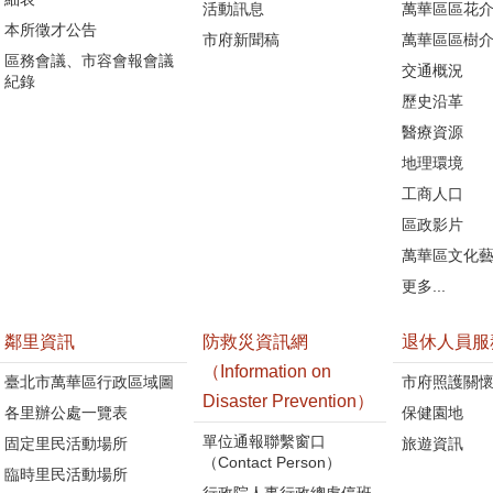
活動訊息
萬華區區花介
本所徵才公告
市府新聞稿
萬華區區樹介
區務會議、市容會報會議
交通概況
紀錄
歷史沿革
醫療資源
地理環境
工商人口
區政影片
萬華區文化
更多...
鄰里資訊
防救災資訊網
退休人員服
（Information on
臺北市萬華區行政區域圖
市府照護關
Disaster Prevention）
各里辦公處一覽表
保健園地
單位通報聯繫窗口
固定里民活動場所
旅遊資訊
（Contact Person）
臨時里民活動場所
行政院人事行政總處停班