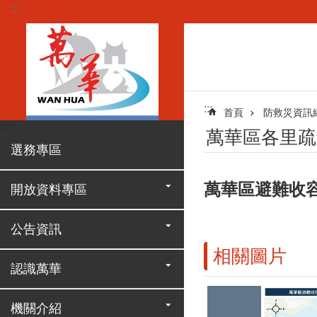
:::
跳到主要內容區塊
:::
首頁
防救災資訊網（In
:::
萬華區各里疏散避
選務專區
萬華區避難收
開放資料專區
公告資訊
相關圖片
認識萬華
機關介紹