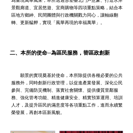
為重現萬華風采，本所透過形塑臺北門戶意象、打造水岸
景觀廊道、宜居悠遊、宜商購物等四項重點策略，結合本
區地方鄉紳、民間團體與行政機關戮力同心，讓軸線翻
轉、更新艋舺，實現「風華再現的幸福萬華」。
二、本所的使命─為區民服務，替區政創新
願景的實現奠基於使命，本所除提供各種必要的公共
服務外，同時創新行政管理，以促進產業發展、深化公民
參與、完備防災機制、落實社會關懷、提供優質里鄰服
務、強化管考功能、精進健康安全、精實預算運用、培訓
人才，及提升區民的滿意度等各項重點工作，進而永續繁
榮發展，再創本區新風貌。