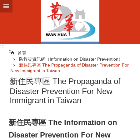
跳到主要內容區塊
:::
:::
首頁
防救災資訊網（Information on Disaster Prevention）
新住民專區 The Propaganda of Disaster Prevention For
New Immigrant in Taiwan
新住民專區 The Propaganda of
Disaster Prevention For New
Immigrant in Taiwan
新住民專區 The Information on
Disaster Prevention For New