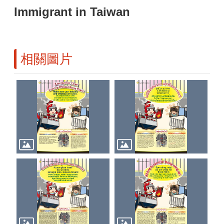
Immigrant in Taiwan
相關圖片