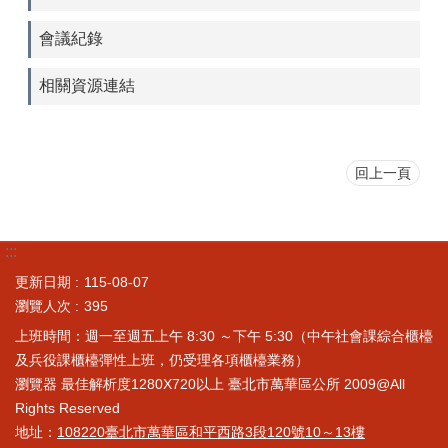
會議紀錄
相關資源連結
回上一頁
:::
更新日期
115-08-07
瀏覽人次
395
上班時間：週一至週五上午 8:30 ～下午 5:30（中午社會課綜合櫃檯
及兵役課櫃檯彈性上班，仍受理各項櫃檯業務）
瀏覽器 最佳解析度1280X720以上 臺北市萬華區公所 2009@All
Rights Reserved
地址：
108220臺北市萬華區和平西路3段120號10～13樓