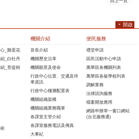
回上一頁
開啟
機關介紹
便民服務
心_雞蛋花
首長介紹
禮堂申請
紹_白牡丹
機關歷史沿革
區民活動中心申請
紹_菩提樹
機關願景及使命
萬華區各機關列表
行政中心位置、交通及停
萬華區各級學校列表
車資訊
調解業務
行政中心樓層配置表
法律諮詢服務
機關組織架構
檔案開放應用
機關組織業務職掌
網路申辦單一窗口網站
各課室主管介紹
(台北服務通)
各課室服務電話及傳真
藝術
大事紀