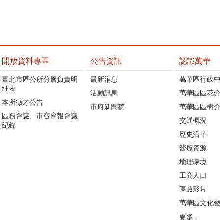
開放資料專區
公告資訊
認識萬華
臺北市區公所分層負責明
最新消息
萬華區行政中
細表
活動訊息
萬華區區花介
本所徵才公告
市府新聞稿
萬華區區樹介
區務會議、市容會報會議
交通概況
紀錄
歷史沿革
醫療資源
地理環境
工商人口
區政影片
萬華區文化
更多...