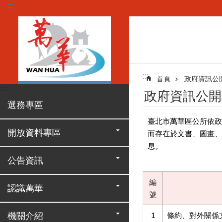
:::
跳到主要內容區塊
:::
首頁
政府資訊公
:::
政府資訊公開
選務專區
臺北市萬華區公所依政
開放資料專區
而存在於文書、圖畫、
息。
公告資訊
編
認識萬華
號
機關介紹
1
條約、對外關係