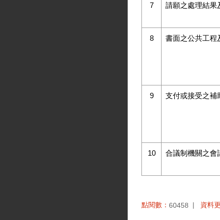
7
請願之處理結果
8
書面之公共工程
9
支付或接受之補
10
合議制機關之會
點閱數：
資料
60458