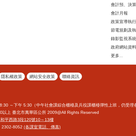
會計預、決
會計月報
政策宣導執
節電規劃及
錄影監視系
政府網站資
更多...
隱私權政策
網站安全政策
聯絡資訊
8:30 ～下午 5:30（中午社會課綜合櫃檯及兵役課櫃檯彈性上班，仍受
上 臺北市萬華區公所 2009@All Rights Reserved
區和平西路3段120號10～13樓
2302-8052
(各課室電話、傳真)