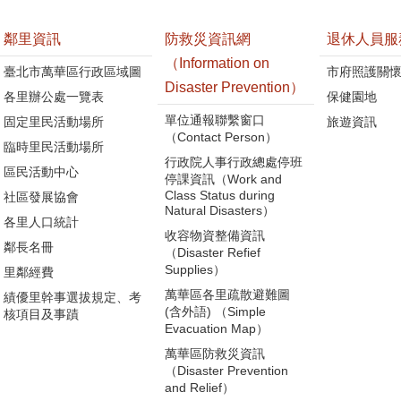
鄰里資訊
防救災資訊網
退休人員服
（Information on
臺北市萬華區行政區域圖
市府照護關
Disaster Prevention）
各里辦公處一覽表
保健園地
單位通報聯繫窗口
固定里民活動場所
旅遊資訊
（Contact Person）
臨時里民活動場所
行政院人事行政總處停班
區民活動中心
停課資訊（Work and
Class Status during
社區發展協會
Natural Disasters）
各里人口統計
收容物資整備資訊
鄰長名冊
（Disaster Refief
Supplies）
里鄰經費
萬華區各里疏散避難圖
績優里幹事選拔規定、考
(含外語) （Simple
核項目及事蹟
Evacuation Map）
萬華區防救災資訊
（Disaster Prevention
and Relief）