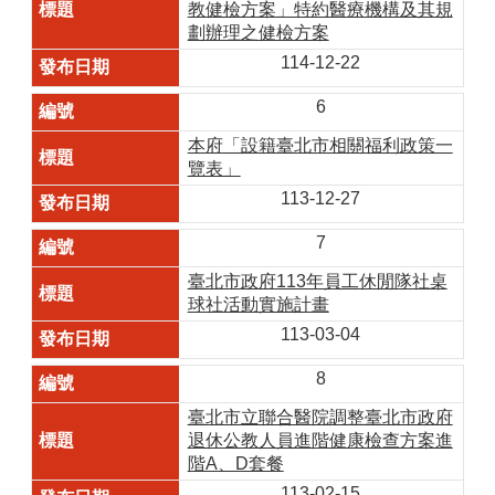
教健檢方案」特約醫療機構及其規
劃辦理之健檢方案
114-12-22
6
本府「設籍臺北市相關福利政策一
覽表」
113-12-27
7
臺北市政府113年員工休閒隊社桌
球社活動實施計畫
113-03-04
8
臺北市立聯合醫院調整臺北市政府
退休公教人員進階健康檢查方案進
階A、D套餐
113-02-15