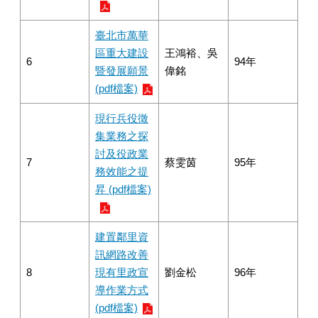
臺北市萬華
區重大建設
王鴻裕、吳
6
94年
暨發展願景
偉銘
(pdf檔案)
現行兵役徵
集業務之探
討及役政業
7
蔡雯茵
95年
務效能之提
昇 (pdf檔案)
建置鄰里資
訊網路改善
8
現有里政宣
劉金松
96年
導作業方式
(pdf檔案)