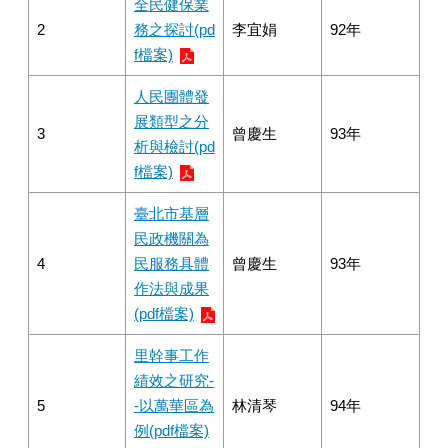
全民健保業
2
務之探討(pd
李宜娟
92年
f檔案)
人民團體發
展類型之分
3
曾慶生
93年
析與檢討(pd
f檔案)
臺北市基層
民政機關為
4
民服務具體
曾慶生
93年
作法與成果
(pdf檔案)
里幹事工作
績效之研究-
5
-以萬華區為
林清琴
94年
例(pdf檔案)