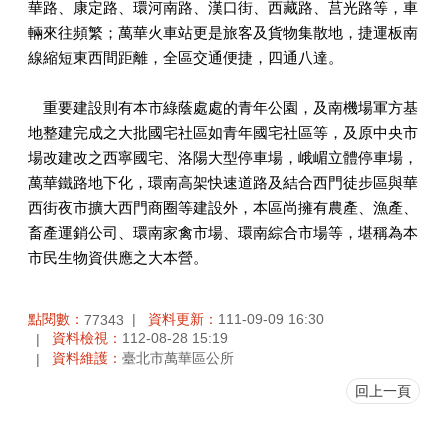
華路、康定路、環河南路、漢口街、西藏路、莒光路等，車
輛來往頻繁；萬華火車站更是旅客及貨物集散地，捷運板南
線縮短東西間距離，全區交通便捷，四通八達。
重要建設則有本市綠蔭處處的青年公園，及南機場軍方基
地整建完成之大批國宅社區如青年國宅社區等，及原中央市
場改建改之西寧國宅、洛陽大型停車場，峨嵋立體停車場，
萬華鐵路地下化，環南高架快速道路及結合西門徒步區與華
西街夜市擴大西門商圈等建設外，本區尚擁有農產、漁產、
畜產運銷公司、環南家禽市場、環南綜合市場等，堪稱為本
市民生物資供應之大本營。
點閱數：
資料更新：
111-09-09 16:30
77343
資料檢視：
112-08-28 15:19
資料維護：
臺北市萬華區公所
回上一頁