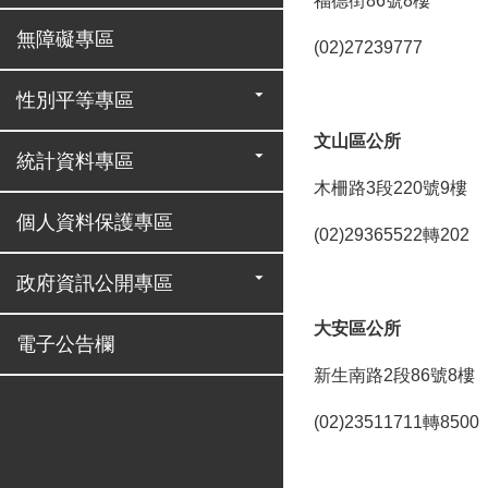
福德街86號8樓
無障礙專區
(02)27239777
性別平等專區
文山區公所
統計資料專區
木柵路3段220號9樓
個人資料保護專區
(02)29365522轉202
政府資訊公開專區
大安區公所
電子公告欄
新生南路2段86號8樓
(02)23511711轉8500