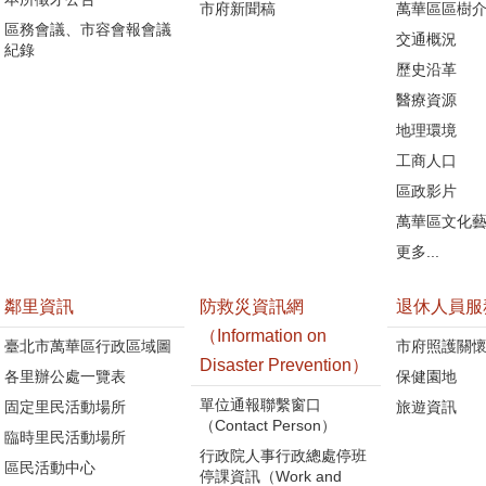
市府新聞稿
萬華區區樹介
區務會議、市容會報會議
交通概況
紀錄
歷史沿革
醫療資源
地理環境
工商人口
區政影片
萬華區文化
更多...
鄰里資訊
防救災資訊網
退休人員服
（Information on
臺北市萬華區行政區域圖
市府照護關
Disaster Prevention）
各里辦公處一覽表
保健園地
單位通報聯繫窗口
固定里民活動場所
旅遊資訊
（Contact Person）
臨時里民活動場所
行政院人事行政總處停班
區民活動中心
停課資訊（Work and