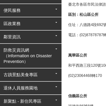
臺北市各區市民法律諮
便民服務
區別：松山區公所
區政業務
住址：八德路4段692號
電話：(02)87878787
鄰里資訊
防救災資訊網
萬華區公所
（Information on Disaster
Prevention）
和平西路三段120號10
古蹟景點美食專區
(02)23064468轉170
退休人員服務園地
信義區公所
新聚點 - 新住民專區