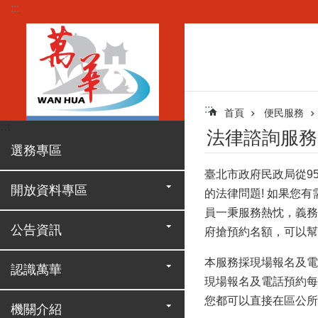
:::
跳到主要內容區塊
:::
首頁
便民服務
:::
法律諮詢服務
選務專區
臺北市政府民政局從9
開放資料專區
的法律問題! 如果您
員一秉服務熱忱，義務
公告資訊
府搶預約名額，可以幫
本服務採現場報名及電
認識萬華
現場報名及電話預約每
您都可以直接在區公所去獲
機關介紹