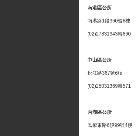
南港區公所
南港路1段360號6樓
(02)27831343轉660
中山區公所
松江路367號6樓
(02)25031369轉571
內湖區公所
民權東路6段99號4樓