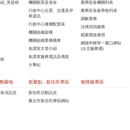
紹_菩提樹
機關願景及使命
萬華區各機關列表
行政中心位置、交通及停
萬華區各級學校列表
車資訊
調解業務
行政中心樓層配置表
法律諮詢服務
機關組織架構
檔案開放應用
機關組織業務職掌
網路申辦單一窗口網站
各課室主管介紹
(台北服務通)
各課室服務電話及傳真
藝術
大事紀
務園地
新聚點 - 新住民專區
無障礙專區
懷各項訊息
新住民活動訊息
臺北市新住民專區網站