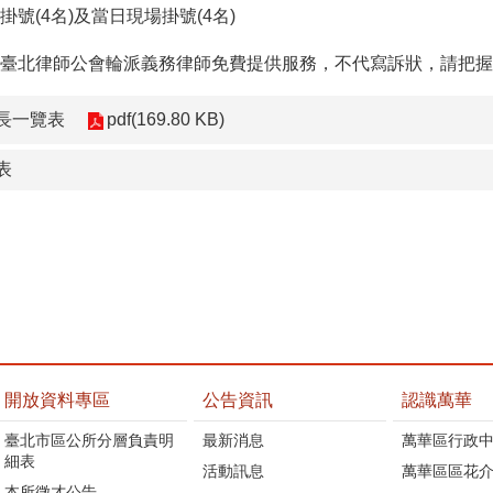
號(4名)及當日現場掛號(4名)
臺北律師公會輪派義務律師免費提供服務，不代寫訴狀，請把握
長一覽表
pdf(169.80 KB)
表
開放資料專區
公告資訊
認識萬華
臺北市區公所分層負責明
最新消息
萬華區行政中
細表
活動訊息
萬華區區花介
本所徵才公告