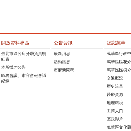
開放資料專區
公告資訊
認識萬華
臺北市區公所分層負責明
最新消息
萬華區行政中
細表
活動訊息
萬華區區花介
本所徵才公告
市府新聞稿
萬華區區樹介
區務會議、市容會報會議
交通概況
紀錄
歷史沿革
醫療資源
地理環境
工商人口
區政影片
萬華區文化