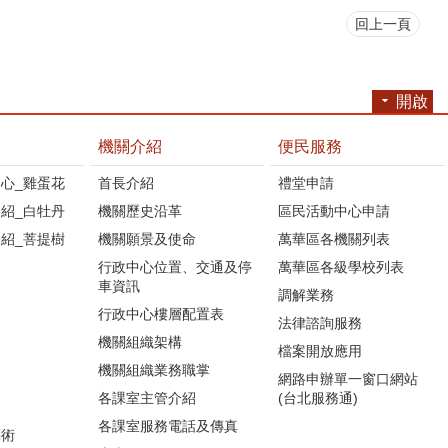
回上一頁
開啟
機關介紹
便民服務
心_雞蛋花
首長介紹
禮堂申請
紹_白牡丹
機關歷史沿革
區民活動中心申請
紹_菩提樹
機關願景及使命
萬華區各機關列表
行政中心位置、交通及停
萬華區各級學校列表
車資訊
調解業務
行政中心樓層配置表
法律諮詢服務
機關組織架構
檔案開放應用
機關組織業務職掌
網路申辦單一窗口網站
各課室主管介紹
(台北服務通)
各課室服務電話及傳真
藝術