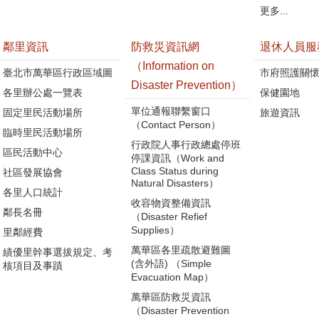
更多...
鄰里資訊
防救災資訊網
退休人員服
（Information on
臺北市萬華區行政區域圖
市府照護關
Disaster Prevention）
各里辦公處一覽表
保健園地
單位通報聯繫窗口
固定里民活動場所
旅遊資訊
（Contact Person）
臨時里民活動場所
行政院人事行政總處停班
區民活動中心
停課資訊（Work and
Class Status during
社區發展協會
Natural Disasters）
各里人口統計
收容物資整備資訊
鄰長名冊
（Disaster Refief
Supplies）
里鄰經費
萬華區各里疏散避難圖
績優里幹事選拔規定、考
(含外語) （Simple
核項目及事蹟
Evacuation Map）
萬華區防救災資訊
（Disaster Prevention