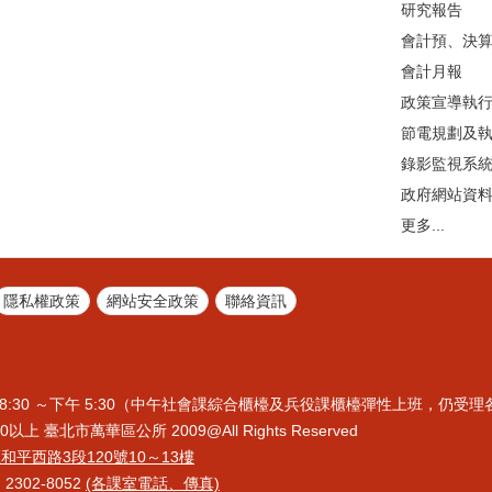
研究報告
會計預、決
會計月報
政策宣導執
節電規劃及
錄影監視系
政府網站資
更多...
隱私權政策
網站安全政策
聯絡資訊
8:30 ～下午 5:30（中午社會課綜合櫃檯及兵役課櫃檯彈性上班，仍受
上 臺北市萬華區公所 2009@All Rights Reserved
區和平西路3段120號10～13樓
2302-8052
(各課室電話、傳真)