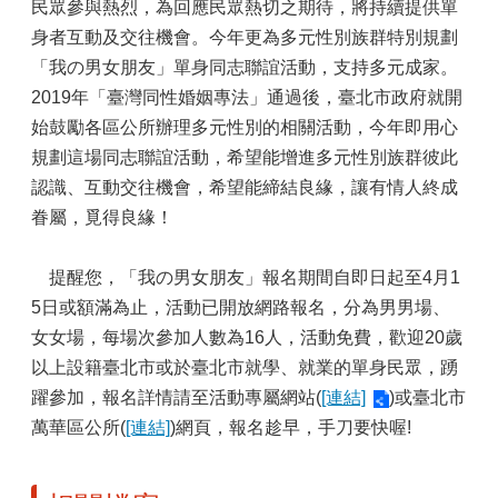
民眾參與熱烈，為回應民眾熱切之期待，將持續提供單
身者互動及交往機會。今年更為多元性別族群特別規劃
「我の男女朋友」單身同志聯誼活動，支持多元成家。
2019年「臺灣同性婚姻專法」通過後，臺北市政府就開
始鼓勵各區公所辦理多元性別的相關活動，今年即用心
規劃這場同志聯誼活動，希望能增進多元性別族群彼此
認識、互動交往機會，希望能締結良緣，讓有情人終成
眷屬，覓得良緣！
提醒您，「我の男女朋友」報名期間自即日起至4月1
5日或額滿為止，活動已開放網路報名，分為男男場、
女女場，每場次參加人數為16人，活動免費，歡迎20歲
以上設籍臺北市或於臺北市就學、就業的單身民眾，踴
躍參加，報名詳情請至活動專屬網站(
[連結]
)或臺北市
萬華區公所(
[連結]
)網頁，報名趁早，手刀要快喔!