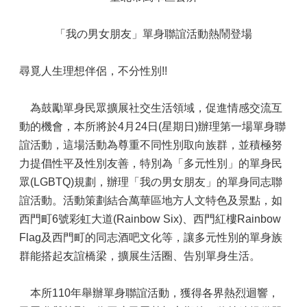
「我の男女朋友」單身聯誼活動熱鬧登場
尋覓人生理想伴侶，不分性別!!
為鼓勵單身民眾擴展社交生活領域，促進情感交流互
動的機會，本所將於4月24日(星期日)辦理第一場單身聯
誼活動，這場活動為尊重不同性別取向族群，並積極努
力提倡性平及性別友善，特別為「多元性別」的單身民
眾(LGBTQ)規劃，辦理「我の男女朋友」的單身同志聯
誼活動。活動策劃結合萬華區地方人文特色及景點，如
西門町6號彩虹大道(Rainbow Six)、西門紅樓Rainbow
Flag及西門町的同志酒吧文化等，讓多元性別的單身族
群能搭起友誼橋梁，擴展生活圈、告別單身生活。
本所110年舉辦單身聯誼活動，獲得各界熱烈迴響，