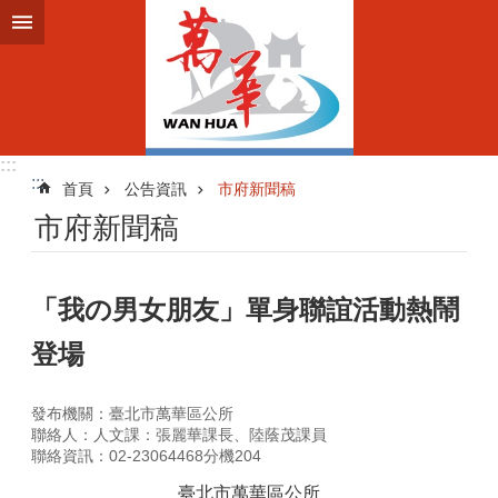
跳到主要內容區塊
:::
:::
首頁
公告資訊
市府新聞稿
市府新聞稿
「我の男女朋友」單身聯誼活動熱鬧
登場
發布機關：臺北市萬華區公所
聯絡人：人文課：張麗華課長、陸蔭茂課員
聯絡資訊：02-23064468分機204
臺北市萬華區公所