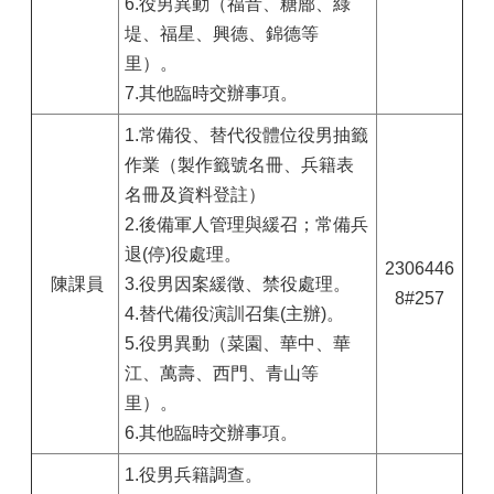
6.役男異動（福音、糖廍、綠
堤、福星、興德、錦德等
里）。
7.其他臨時交辦事項。
1.常備役、替代役體位役男抽籤
作業（製作籤號名冊、兵籍表
名冊及資料登註）
2.後備軍人管理與緩召；常備兵
退(停)役處理。
2306446
陳課員
3.役男因案緩徵、禁役處理。
8#257
4.替代備役演訓召集(主辦)。
5.役男異動（菜園、華中、華
江、萬壽、西門、青山等
里）。
6.其他臨時交辦事項。
1.役男兵籍調查。