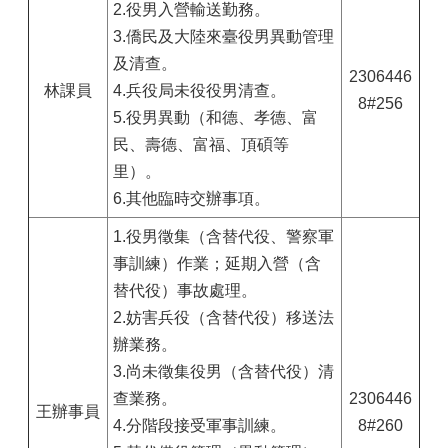
2.役男入營輸送勤務。
3.僑民及大陸來臺役男異動管理
及清查。
2306446
林課員
4.兵役局未役役男清查。
8#256
5.役男異動（和德、孝德、富
民、壽德、富福、頂碩等
里）。
6.其他臨時交辦事項。
1.役男徵集（含替代役、警察軍
事訓練）作業；延期入營（含
替代役）事故處理。
2.妨害兵役（含替代役）移送法
辦業務。
3.尚未徵集役男（含替代役）清
查業務。
2306446
王辦事員
4.分階段接受軍事訓練。
8#260