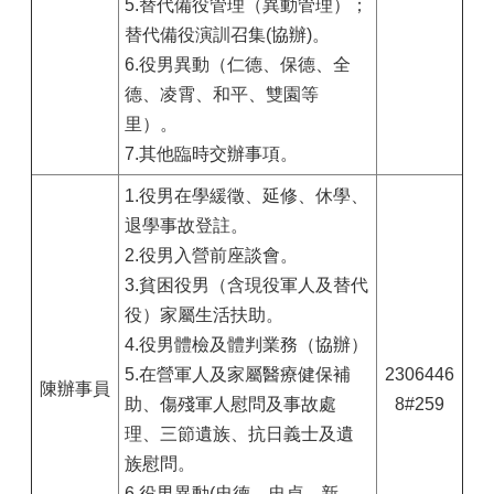
5.替代備役管理（異動管理）；
替代備役演訓召集(協辦)。
6.役男異動（仁德、保德、全
德、凌霄、和平、雙園等
里）。
7.其他臨時交辦事項。
1.役男在學緩徵、延修、休學、
退學事故登註。
2.役男入營前座談會。
3.貧困役男（含現役軍人及替代
役）家屬生活扶助。
4.役男體檢及體判業務（協辦）
5.在營軍人及家屬醫療健保補
2306446
陳辦事員
助、傷殘軍人慰問及事故處
8#259
理、三節遺族、抗日義士及遺
族慰問。
6.役男異動(忠德、忠貞、新