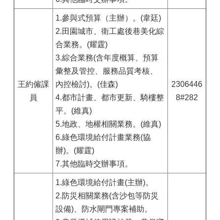
1.參與式預算（主辦）。(韋廷)
2.田園城市、衛工處後巷美化綜
合業務。(耀霆)
3.綜合業務(含年度概算、預算
彙整及管控、服務品質考核、
王約僱課
內控檢討)。(佳森)
2306446
員
4.都市計畫、都市更新、騎樓整
8#282
平。(維真)
5.地政、地權相關業務。(維真)
6.綠色環境給付計畫業務(協
辦)。(耀霆)
7.其他臨時交辦事項。
1.綠色環境給付計畫(主辦)。
2.防災相關業務(含沙包等防災
設備)、防水閘門專案補助。