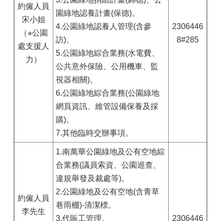
約僱人員
園綠地認養計畫(保德)。
宋小姐
4.公園綠地認養人管理(含參
2306446
（※公園
訪)。
8#285
處支援人
5.公園綠地綜合業務(水電費、
力）
公共意外保險、公用機車、監
視器相關)。
6.公園綠地綜合業務(公園綠地
網頁資訊、維管設備保養及採
購)。
7.其他臨時交辦事項。
1.南萬華公園綠地及公有空地綜
合業務(議員索資、公園巡查、
違規舉發及裁處等)。
2.公園綠地及公有空地(含青草
約僱人員
巷雨棚)-清潔標。
李先生
3.代賑工管理。
2306446