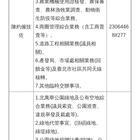
3.農業機械使用證核發、農保審
查、農林漁牧業調查、動物衛
生防疫等綜合業務。
陳約僱技
4.商圈管理綜合業務（含工商普
2306446
佐
查等）。
8#277
5.道路工程相關業務(議員相
關)。
6.產發局、市場處相關業務(回
饋金等)及臺北市社區共同天線
核轉。
7.其他臨時交辦事項。
1.北萬華公園綠地及公有空地綜
合業務(議員索資、公園巡查、
違規舉發及裁處等)。
2.綠地代管事宜。(頂碩綠地、
綠堤綠地)。
3.公園綠地捐贈計畫(錦德)、公