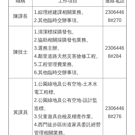
職稱
工作項目
連絡電話
1.綜理經建課相關業務。
2306446
陳課長
2.其他臨時交辦事項。
8#270
1.清潔標採購發包。
2.協助相關採購發包業務。
3.選務主辦。
2306446
陳技士
4.鄰里道路天然災害搶修工程。
8#284
5.工程管理費業務。
6.其他臨時交辦事項。
1.公園綠地及公有空地-土木水
電工程標。
2.公園綠地及公有空地-設計監
造標。
2306446
黃課員
3.兒童遊具自檢及稽查作業。
8#276
4.西門徒步區街道家具委託經營
管理相關業務。