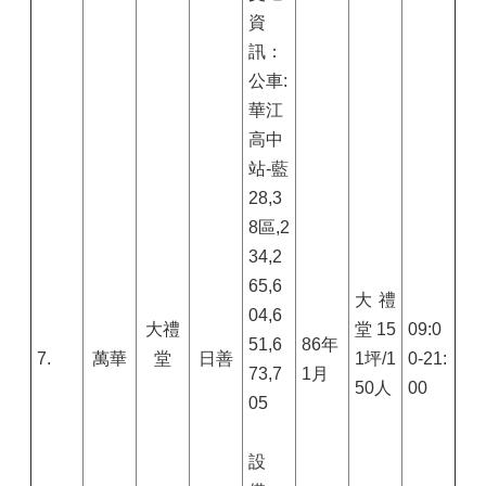
資
訊：
公車:
華江
高中
站-藍
28,3
8區,2
34,2
65,6
大禮
04,6
大禮
堂
15
09:0
51,6
86
年
7.
萬華
堂
日善
1
坪/
1
0-21:
73,7
1
月
50
人
00
05
設