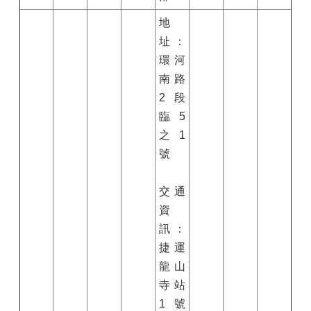
地
址：
環河
南路
2
段
臨
5
之
1
號
交通
資
訊：
捷運
龍山
寺站
1號