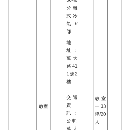
50
張/
分離
式冷
氣
6
部
地
址：
萬大
路41
1號2
樓
交通
教室
資
教室
一
33
訊：
一
坪/
20
公車:
人
萬大