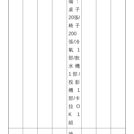
備：
桌子
20
張/
椅子
200
張/冷
氣
1
部/飲
水機
1
部/
投影
機1
部/卡
拉O
K 1
組
地