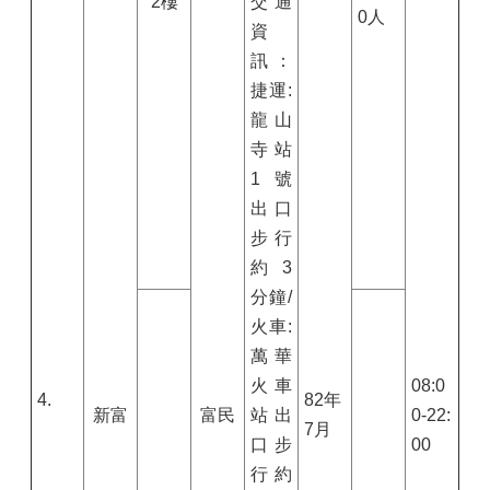
2樓
交通
0人
資
訊：
捷運:
龍山
寺站
1號
出口
步行
約3
分鐘/
火車:
萬華
火車
08:0
4.
82年
新富
富民
站出
0-22:
7月
口步
00
行約