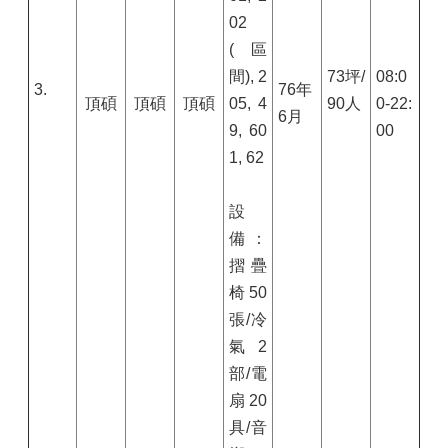
02
(區
間), 2
73坪/
08:0
3.
76年
頂碩
頂碩
頂碩
05, 4
90人
0-22:
6月
9, 60
00
1, 62
設
備：
摺疊
椅50
張/冷
氣2
部/電
扇20
具/音