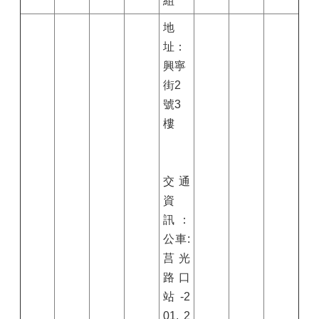
組
地
址：
興寧
街2
號3
樓
交通
資
訊：
公車:
莒光
路口
站-2
01, 2