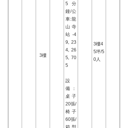
5分
鐘/公
車:龍
山寺
站-4
9, 23
3樓4
4, 26
5坪/5
3樓
5, 70
0人
5
設
備：
桌子
20張/
椅子
60張/
箱型