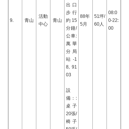
出口
步行
08:0
活動
88
年
51
坪/
9.
青山
青山
約
15
0-22:
中心
5
月
60
人
分鐘/
00
公車:
萬華
分局
站-
1
8, 91
03
設
備：:
桌子
20
張/
椅子