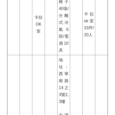
椅子
40張/
卡拉
分離
卡拉
ok
室
式冷
OK
33
坪/
氣6
室
20
人
部/電
扇10
具
地
址：
西寧
南路
14
之
3
號
2,
3
樓