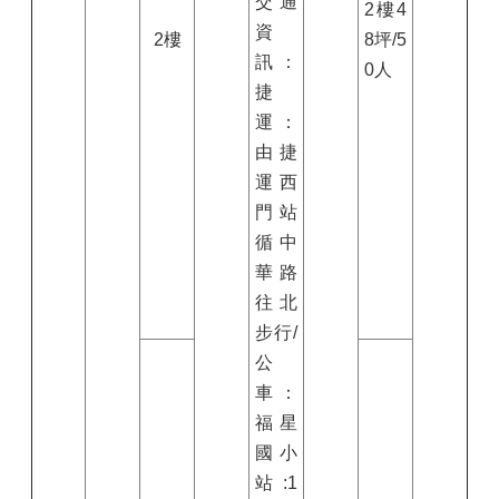
交通
2
樓
4
資
2樓
8
坪/
5
訊：
0
人
捷
運：
由捷
運西
門站
循中
華路
往北
步行/
公
車：
福星
國小
站:
1