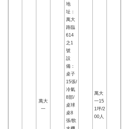
地
址：
萬大
路臨
614
之1
號
設
備：
桌子
15張/
冷氣
萬大
8部/
萬大
一15
桌球
一
1坪/2
桌8
00人
張/飲
水機