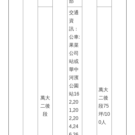
部
交通
資
訊：
公車:
果菜
公司
站或
華中
河濱
公園
萬大
站16
萬大
二後
2,20
二後
段75
1,20
段
坪/10
2,20
0人
4,24
6,26