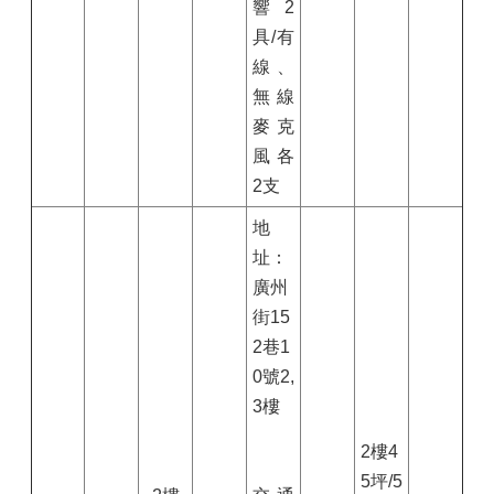
響2
具/有
線、
無線
麥克
風各
2支
地
址：
廣州
街15
2巷1
0號2,
3樓
2樓4
5坪/5