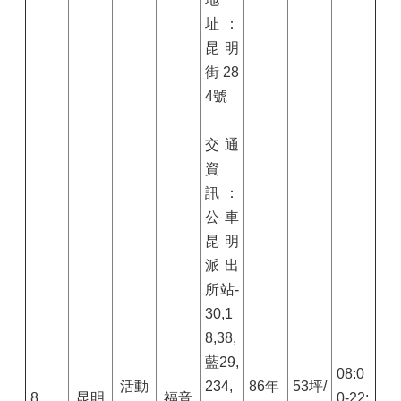
址：
昆明
街
28
4
號
交通
資
訊：
公車
昆明
派出
所站-
30,1
8,38,
藍
29,
08:0
活動
23
4,
86
年
53坪/
8.
昆明
福音
0-22: