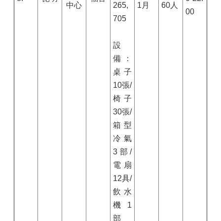
中心
265,
1
月
6
0
人
00
705
設
備：
桌子
10
張/
椅子
30
張/
箱型
冷氣
3
部/
電扇
12
具/
飲水
機
1
部