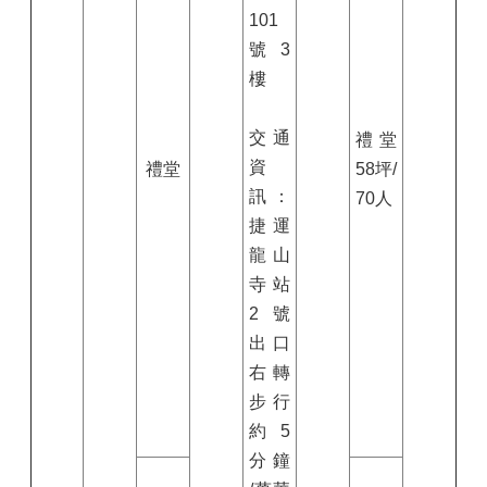
101
號
3
樓
交通
禮堂
資
禮堂
58
坪/
訊：
70
人
捷運
龍山
寺站
2
號
出口
右轉
步行
約
5
分鐘