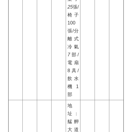
25
張/
椅子
100
張/分
離式
冷氣
7
部/
電扇
8
具/
飲水
機
1
部
地
址：
艋舺
大道