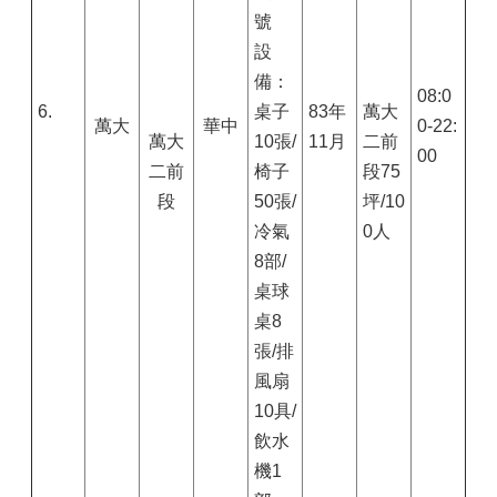
號
設
備：
08:0
6.
桌子
83年
萬大
萬大
華中
0-22:
萬大
10張/
11月
二前
00
二前
椅子
段75
段
50張/
坪/10
冷氣
0人
8部/
桌球
桌8
張/排
風扇
10具/
飲水
機1