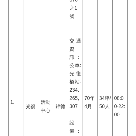
之1
號
交通
資
訊：
公車:
光復
橋站-
234,
265,
70年
34坪/
08:0
1.
活動
光復
錦德
307
4月
50人
0-22:
中心
00
設
備：