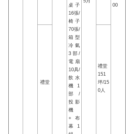
5月
桌子
00
16張/
椅子
70張/
箱型
冷氣
3部/
電扇
禮堂
10具/
151
飲水
禮堂
坪/15
機1
0人
部 /
投影
機
+布
幕1