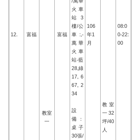
/萬華
火車
站
3
樓/公
106
08:0
12.
富福
富福
車:
,-
年
1
0-22:
萬華
月
00
火車
站-藍
28,
綠
17, 6
67, 2
34
教室
設
教室
一
32
備：
一
坪/
40
桌子
人
30
張/