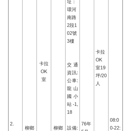
址：
環河
南路
2段1
02號
3樓
卡拉
OK
卡拉
交通
室19
OK
資訊:
坪/20
室
公車:
人
龍山
國小
站-1,
18
08:0
2.
76年
柳鄉
柳鄉
設備:
0-22: