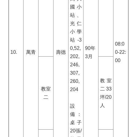
國小
站、
光仁
小學
站-3
08:0
0,52,
90
年
10.
萬青
壽德
0-22:
202,
3
月
00
246,
307,
教室
260,
教室
二
33
204
二
坪/
20
人
設
備：
桌子
20張/