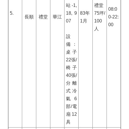
站-1,
禮堂
08:0
5.
18, 9
83年
75坪/
長順
禮堂
華江
0-22:
07
1月
100
00
人
設
備：
桌子
22張/
椅子
40張/
分離
式冷
氣6
部/電
扇12
具