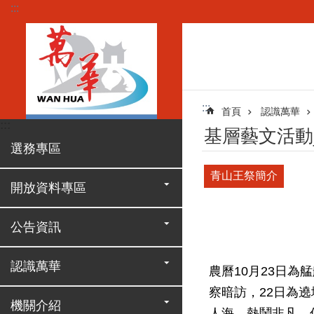
:::
跳到主要內容區塊
:::
首頁
認識萬華
:::
基層藝文活動
選務專區
青山王祭簡介
開放資料專區
公告資訊
認識萬華
農曆10月23日
察暗訪，22日為
機關介紹
人海，熱鬧非凡，