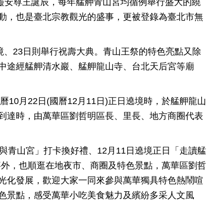
靈安尊王誕辰，每年艋舺青山宮均循例舉行盛大的繞
動，也是臺北宗教觀光的盛事，更被登錄為臺北市無
境、23日則舉行祝壽大典。青山王祭的特色亮點又除
中途經艋舺清水巖、艋舺龍山寺、台北天后宮等廟
月22日(國曆12月11日)正日遶境時，於艋舺龍山
到達時，由萬華區劉哲明區長、里長、地方商圈代表
與青山宮」打卡換好禮、12月11日遶境正日「走讀艋
事外，也順逛在地夜市、商圈及特色景點，萬華區劉哲
光化發展，歡迎大家一同來參與萬華獨具特色熱鬧喧
色景點，感受萬華小吃美食魅力及繽紛多采人文風