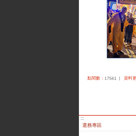
點閱數：
資料
17561
:::
選務專區