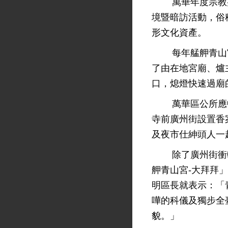
萬華年度宗教盛事
境暨暗訪活動，俗
形文化資產。
每年艋舺青山宮於
了由在地宮廟、爐
口，熄燈快速過廟
萬華區公所應中萬
寺前廣州街設置香
及夜市仕紳頭人一
除了廣州街衝轎活
舺青山宮-大拜拜
明區長就表示：「
嘩的科儀及獨步全
貌。」