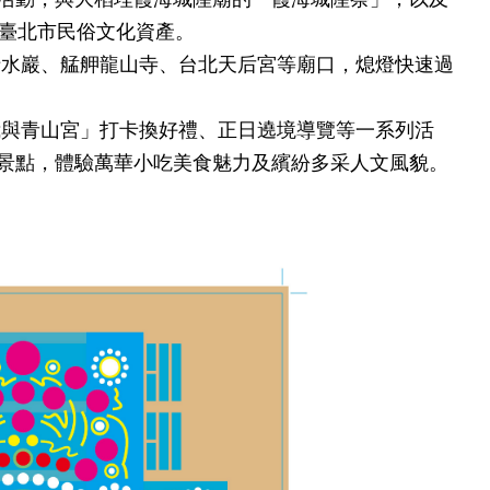
為臺北市民俗文化資產。
水巖、艋舺龍山寺、台北天后宮等廟口，熄燈快速過
與青山宮」打卡換好禮、正日遶境導覽等一系列活
景點，體驗萬華小吃美食魅力及繽紛多采人文風貌。