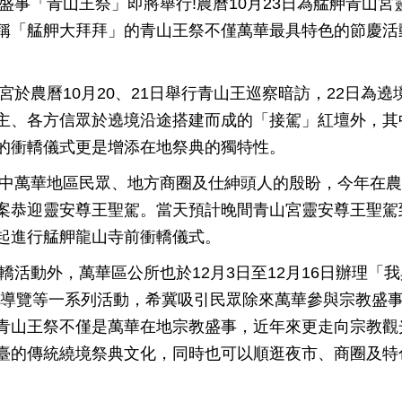
「青山王祭」即將舉行!農曆10月23日為艋舺青山宮
稱「艋舺大拜拜」的青山王祭不僅萬華最具特色的節慶活
農曆10月20、21日舉行青山王巡察暗訪，22日為遶
主、各方信眾於遶境沿途搭建而成的「接駕」紅壇外，其
的衝轎儀式更是增添在地祭典的獨特性。
華地區民眾、地方商圈及仕紳頭人的殷盼，今年在農曆10
案恭迎靈安尊王聖駕。當天預計晚間青山宮靈安尊王聖駕
起進行艋舺龍山寺前衝轎儀式。
動外，萬華區公所也於12月3日至12月16日辦理「我
」導覽等一系列活動，希冀吸引民眾除來萬華參與宗教盛
青山王祭不僅是萬華在地宗教盛事，近年來更走向宗教觀
臺的傳統繞境祭典文化，同時也可以順逛夜市、商圈及特