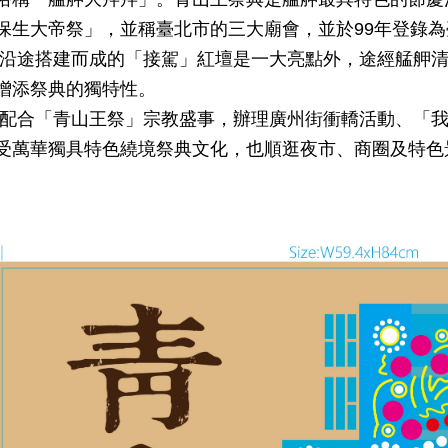
保生大帝祭」，並稱臺北市的三大廟會，並於99年登錄
沿途搭建而成的「接駕」紅壇是一大亮點外，途經艋舺清
增添祭典的獨特性。
配合「青山王祭」宗教盛事，辦理廣州街衝轎活動、「我
受萬華獨具特色繞境祭典文化，也順逛夜市、商圈及特色