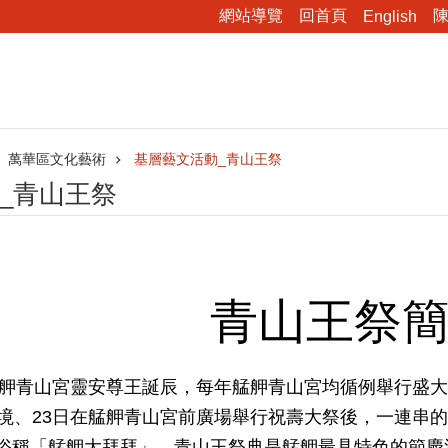
網站導覽
回首頁
English
萬華區文化藝術
基層藝文活動_青山王祭
_青山王祭
青山王祭
為艋舺青山宮靈安尊王誕辰，每年艋舺青山宮均循例舉行盛大
遶境、23日在艋舺青山宮前廣場舉行祝壽大祭後，一連串
俗稱「艋舺大拜拜」。青山王祭典是艋舺最具特色的節慶